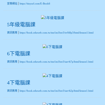
|
宣導網站
https://tinyurl.com/E-Book6
5年級電腦課
|
資訊教育
https://book.eduweb.com.tw/me1m1ber3/sv0i8p3/html/lesson1.html
6下電腦課
|
資訊教育
https://book.eduweb.com.tw/me1m1ber3/sav4i7p/html/lesson1.html
4下電腦課
|
資訊教育
https://book.eduweb.com.tw/me1m1ber3/sav4i2p/html/lesson1.html