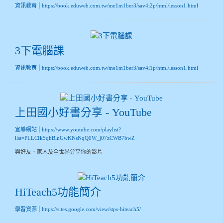
|
資訊教育
https://book.eduweb.com.tw/me1m1ber3/sav4i2p/html/lesson1.html
3下電腦課
|
資訊教育
https://book.eduweb.com.tw/me1m1ber3/sav4i1p/html/lesson1.html
上田國小好書分享 - YouTube
|
宣導網站
https://www.youtube.com/playlist?
list=PLLCIk5qhBlnGwKNsNqQ0W_j07zCWB7bwZ
與好友、家人及全世界分享你的影片
HiTeach5功能簡介
|
學習資源
https://sites.google.com/view/stps-hiteach5/