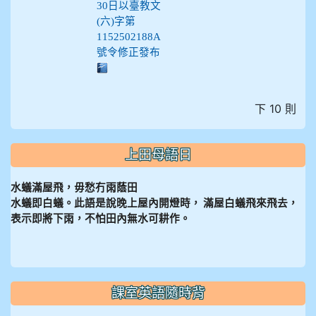
30日以臺教文
(六)字第
1152502188A
號令修正發布
下 10 則
上田母語日
水蟻滿屋飛，毋愁冇雨蔭田
水蟻即白蟻。此語是說晚上屋內開燈時， 滿屋白蟻飛來飛去，
表示即將下雨，不怕田內無水可耕作。
課室英語隨時背