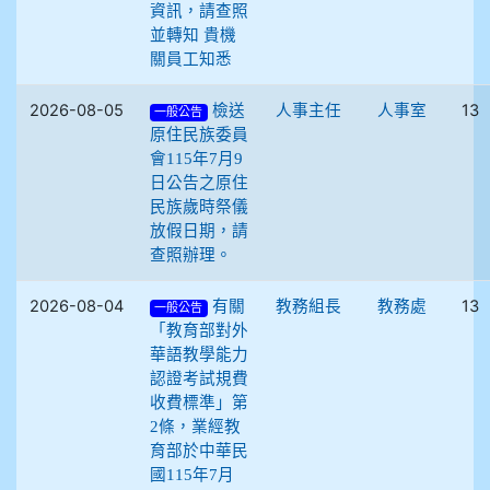
資訊，請查照
並轉知 貴機
關員工知悉
2026-08-05
13
檢送
人事主任
人事室
一般公告
原住民族委員
會115年7月9
日公告之原住
民族歲時祭儀
放假日期，請
查照辦理。
2026-08-04
13
有關
教務組長
教務處
一般公告
「教育部對外
華語教學能力
認證考試規費
收費標準」第
2條，業經教
育部於中華民
國115年7月