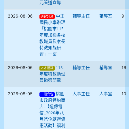
元管道宣導
2026-08-06
9
中正
輔導主任
輔導室
研習訊息
國民小學辦理
「桃園市115
年度加強各校
教職員及家長
特教知能研
習」一案
2026-08-06
16
115
輔導主任
輔導室
人才招募
年度特教助理
員徵選簡章
2026-08-05
10
桃園
人事主任
人事室
一般公告
市政府特約商
店-【遠傳電
信_2026年八
月爸企獻禮優
惠活動】福利